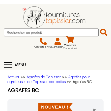
Mon panier
Contactez-nous
Connexion
(Panier vide)
MENU
Accueil
>>
Agrafes de Tapissier
>>
Agrafes pour
agrafeuses de Tapissier par boites
>> Agrafes BC
AGRAFES BC
NOUVEAU !