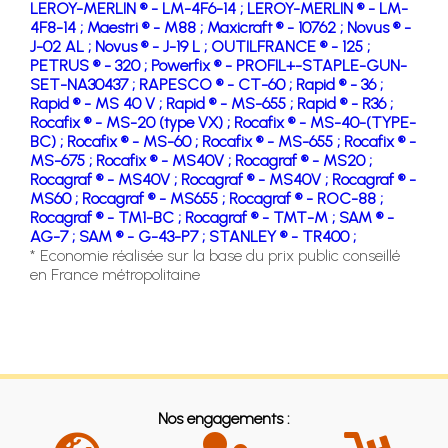
LEROY-MERLIN ® - LM-4F6-14 ;
LEROY-MERLIN ® - LM-
4F8-14 ;
Maestri ® - M88 ;
Maxicraft ® - 10762 ;
Novus ® -
J-02 AL ;
Novus ® - J-19 L ;
OUTILFRANCE ® - 125 ;
PETRUS ® - 320 ;
Powerfix ® - PROFIL+-STAPLE-GUN-
SET-NA30437 ;
RAPESCO ® - CT-60 ;
Rapid ® - 36 ;
Rapid ® - MS 40 V ;
Rapid ® - MS-655 ;
Rapid ® - R36 ;
Rocafix ® - MS-20 (type VX) ;
Rocafix ® - MS-40-(TYPE-
BC) ;
Rocafix ® - MS-60 ;
Rocafix ® - MS-655 ;
Rocafix ® -
MS-675 ;
Rocafix ® - MS40V ;
Rocagraf ® - MS20 ;
Rocagraf ® - MS40V ;
Rocagraf ® - MS40V ;
Rocagraf ® -
MS60 ;
Rocagraf ® - MS655 ;
Rocagraf ® - ROC-88 ;
Rocagraf ® - TM1-BC ;
Rocagraf ® - TMT-M ;
SAM ® -
AG-7 ;
SAM ® - G-43-P7 ;
STANLEY ® - TR400 ;
* Economie réalisée sur la base du prix public conseillé
en France métropolitaine
Nos engagements :