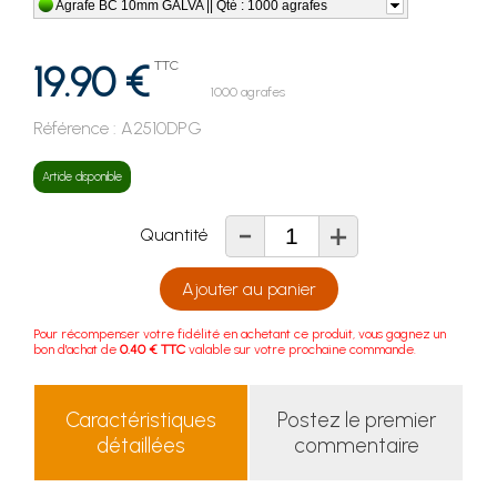
Agrafe BC 10mm GALVA || Qté : 1000 agrafes
19.90 €
TTC
1000 agrafes
Référence :
A2510DPG
Article disponible
-
+
Quantité
Ajouter au panier
Pour récompenser votre fidélité en achetant ce produit, vous gagnez un
bon d'achat de
0.40 € TTC
valable sur votre prochaine commande.
Caractéristiques
Postez le premier
détaillées
commentaire