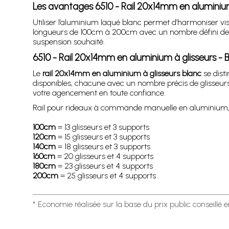
Les avantages 6510 - Rail 20x14mm en aluminium
Utiliser l’aluminium laqué blanc permet d’harmoniser vis
longueurs de 100cm à 200cm avec un nombre défini de gli
suspension souhaité.
6510 - Rail 20x14mm en aluminium à glisseurs - 
Le
rail 20x14mm en aluminium à glisseurs blanc
se dist
disponibles, chacune avec un nombre précis de glisseurs et
votre agencement en toute confiance.
Rail pour rideaux à commande manuelle en aluminium,
100cm
= 13 glisseurs et 3 supports
120cm
= 15 glisseurs et 3 supports
140cm
= 18 glisseurs et 3 supports
160cm
= 20 glisseurs et 4 supports
180cm
= 23 glisseurs et 4 supports
200cm
= 25 glisseurs et 4 supports
* Economie réalisée sur la base du prix public conseillé 