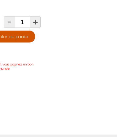
-
+
té
uter au panier
t, vous gagnez un bon
mande.