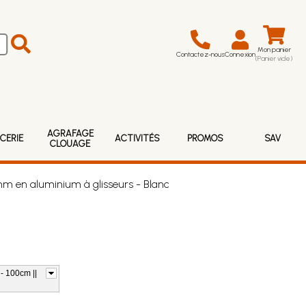
Mon panier
Contactez-nous
Connexion
(Panier vide)
AGRAFAGE
CERIE
ACTIVITÉS
PROMOS
SAV
CLOUAGE
mm en aluminium à glisseurs - Blanc
- 100cm ||