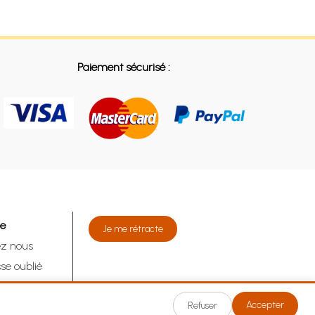
Paiement sécurisé :
de
Je me rétracte
ez nous
se oublié
tracte
Accepter
Refuser