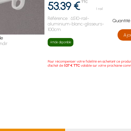
53.39 €
TTC
1 rail
Référence :
6510-rail-
Quanti
aluminium-blanc-glisseurs-
100cm
Ajo
le
Article disponible
ndir
Pour récompenser votre fidélité en achetant ce produi
d'achat de
1.07 € TTC
valable sur votre prochaine com