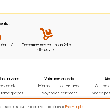
ents :
sécurisé
Expédition des colis sous 24 à
48h ouvrés.
Nos services
Votre commande
Ai
ervice client
Informations commande
Contact
s témoignages
Moyens de paiement
Mot de pas
& Collect (DRIVE)
Suivre vos achats
Je me ré
ns des cookies pour améliorer votre expérience.
En savoir plus