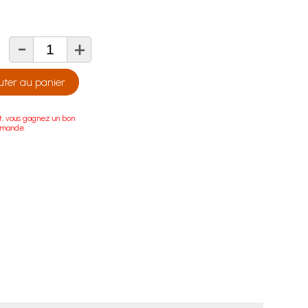
-
+
té
uter au panier
t, vous gagnez un bon
mmande.