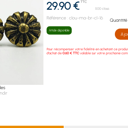
29.90 €
TTC
500 clous
Référence :
clou-ma-br-cl-16
Quanti
Article disponible
Ajo
Pour récompenser votre fidélité en achetant ce produi
d'achat de
0.60 € TTC
valable sur votre prochaine co
les
ndir