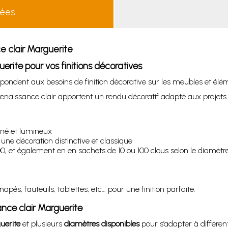
lées
e clair Marguerite
erite pour vos finitions décoratives
pondent aux besoins de finition décorative sur les meubles et é
renaissance clair apportent un rendu décoratif adapté aux projets d
finé et lumineux
ne décoration distinctive et classique
, et également en en sachets de 10 ou 100 clous selon le diamètre s
pés, fauteuils, tablettes, etc… pour une finition parfaite.
sance clair Marguerite
uerite
et plusieurs
diamètres disponibles
pour s’adapter à différent