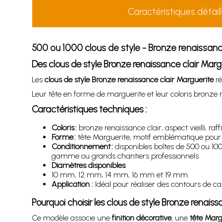
Caractéristiques détail
500 ou 1000 clous de style - Bronze renaissanc
Des clous de style Bronze renaissance clair Margu
Les
clous de style Bronze renaissance clair Marguerite
ré
Leur tête en forme de marguerite et leur coloris bronze 
Caractéristiques techniques :
Coloris :
bronze renaissance clair, aspect vieilli, raf
Forme :
tête Marguerite, motif emblématique pour u
Conditionnement :
disponibles boîtes de 500 ou 1000
gamme ou grands chantiers professionnels
Diamètres disponibles
10 mm, 12 mm, 14 mm, 16 mm et 19 mm.
Application :
Idéal pour réaliser des contours de cana
Pourquoi choisir les clous de style Bronze renais
Ce modèle associe une
finition décorative
, une
tête Marg