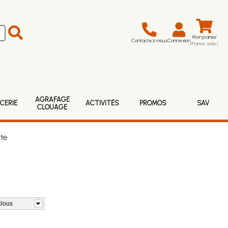
Mon panier
Contactez-nous
Connexion
(Panier vide)
AGRAFAGE
CERIE
ACTIVITÉS
PROMOS
SAV
CLOUAGE
te
clous