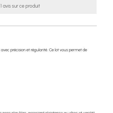
1 avis sur ce produit
vec précision et régularité. Ce lot vous permet de
pose régulière, associant résistance au choc et variété