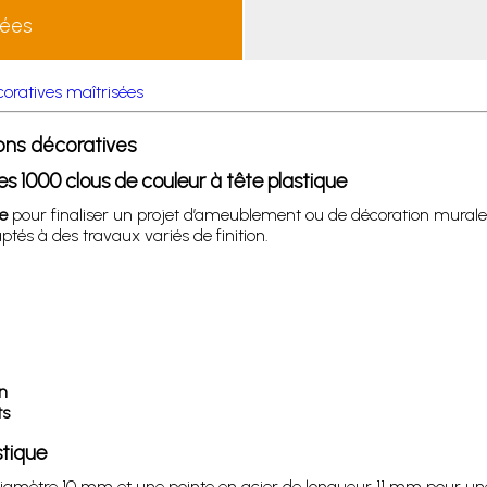
lées
écoratives maîtrisées
ions décoratives
ces 1000 clous de couleur à tête plastique
e
pour finaliser un projet d’ameublement ou de décoration murale a
tés à des travaux variés de finition.
n
ts
stique
diamètre 10 mm et une pointe en acier de longueur 11 mm pour une 