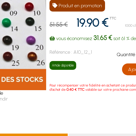
Produit en promotion
19.90 €
TTC
51.55 €
1000 c
31.65 €
vous économisez
soit
61 %
de
Référence :
A10_12_1
Quanti
Article disponible
Ajo
Pour récompenser votre fidélité en achetant ce produi
d'achat de
0.40 € TTC
valable sur votre prochaine co
le
ndir