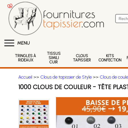
MENU
TISSUS
TRINGLES À
CLOUS
KITS
SIMILI
RIDEAUX
TAPISSIER
CONFECTION
CUIR
Accueil
>>
Clous de tapissier de Style
>>
Clous de coule
1000 CLOUS DE COULEUR - TÊTE PLAS