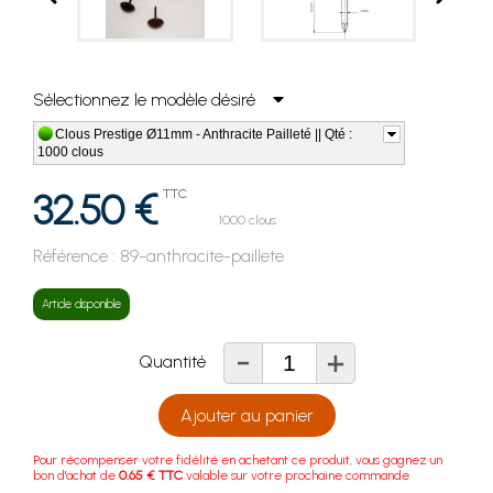
Sélectionnez le modèle désiré
Clous Prestige Ø11mm - Anthracite Pailleté || Qté :
1000 clous
32.50 €
TTC
1000 clous
Référence :
89-anthracite-paillete
Article disponible
-
+
Quantité
Ajouter au panier
Pour récompenser votre fidélité en achetant ce produit, vous gagnez un
bon d'achat de
0.65 € TTC
valable sur votre prochaine commande.