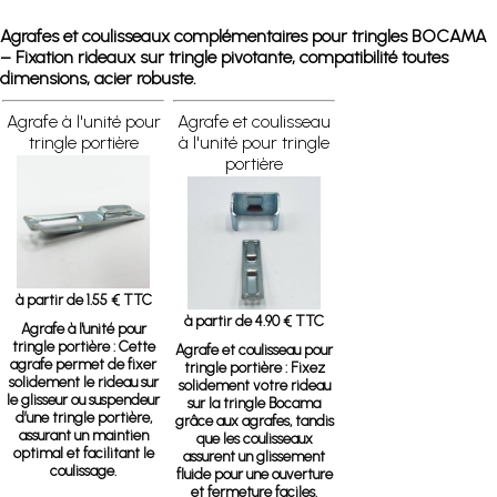
Agrafes et coulisseaux complémentaires pour tringles BOCAMA
– Fixation rideaux sur tringle pivotante, compatibilité toutes
dimensions, acier robuste.
Agrafe à l'unité pour
Agrafe et coulisseau
tringle portière
à l'unité pour tringle
portière
à partir de 1.55 € TTC
à partir de 4.90 € TTC
Agrafe à l'unité pour
tringle portière :
Cette
Agrafe et coulisseau pour
agrafe permet de fixer
tringle portière :
Fixez
solidement le rideau sur
solidement votre rideau
le glisseur ou suspendeur
sur la tringle Bocama
d’une tringle portière,
grâce aux agrafes, tandis
assurant un maintien
que les coulisseaux
optimal et facilitant le
assurent un glissement
coulissage.
fluide pour une ouverture
et fermeture faciles.