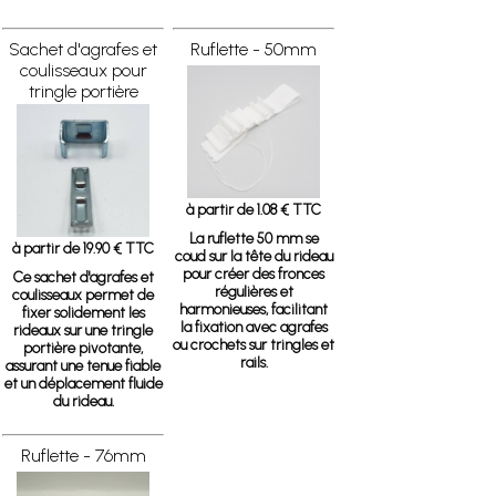
Sachet d'agrafes et
Ruflette - 50mm
coulisseaux pour
tringle portière
à partir de 1.08 € TTC
La ruflette 50 mm se
à partir de 19.90 € TTC
coud sur la tête du rideau
pour créer des fronces
Ce sachet d'agrafes et
régulières et
coulisseaux permet de
harmonieuses, facilitant
fixer solidement les
la fixation avec agrafes
rideaux sur une tringle
ou crochets sur tringles et
portière pivotante,
rails.
assurant une tenue fiable
et un déplacement fluide
du rideau.
Ruflette - 76mm