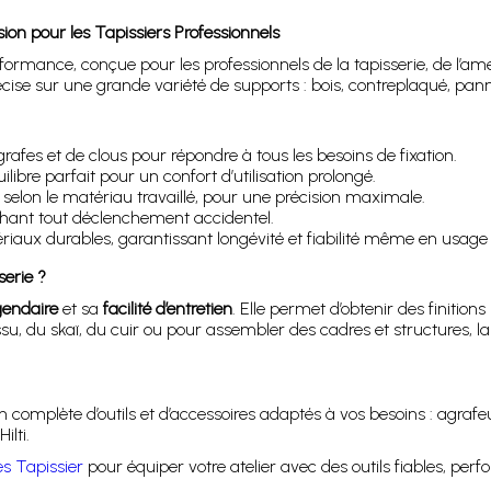
on pour les Tapissiers Professionnels
rmance, conçue pour les professionnels de la tapisserie, de l’ame
 précise sur une grande variété de supports : bois, contreplaqué, p
afes et de clous pour répondre à tous les besoins de fixation.
ibre parfait pour un confort d’utilisation prolongé.
r selon le matériau travaillé, pour une précision maximale.
ant tout déclenchement accidentel.
ux durables, garantissant longévité et fiabilité même en usage i
serie ?
égendaire
et sa
facilité d’entretien
. Elle permet d’obtenir des finition
tissu, du skaï, du cuir ou pour assembler des cadres et structures, 
n complète d’outils et d’accessoires adaptés à vos besoins : agraf
lti.
es Tapissier
pour équiper votre atelier avec des outils fiables, perf