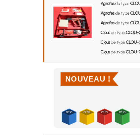
Agrafes
de type
CLO
Agrafes
de type
CLOU
Agrafes
de type
CLO
Clous
de type
CLOU-
Clous
de type
CLOU-
Clous
de type
CLOU-C
NOUVEAU !
Achetez 4 sachets ou boîtes d'agrafes ou de po