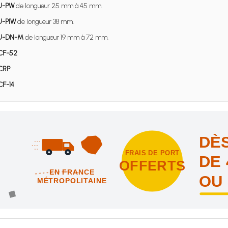
U-PW
de longueur 25 mm à 45 mm.
-PIW
de longueur 38 mm.
U-DN-M
de longueur 19 mm à 72 mm.
CF-52
CRP
F-14
DÈS
FRAIS DE PORT
DE 
OFFERTS
EN FRANCE
OU
MÉTROPOLITAINE
intes et nous vous offrons les frais de port en France métropolitai