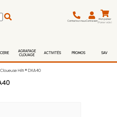
Mon panier
Contactez-nous
Connexion
(Panier vide)
AGRAFAGE
CERIE
ACTIVITÉS
PROMOS
SAV
CLOUAGE
Cloueuse Hilti ® DXA40
A40