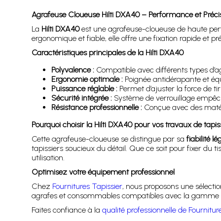
Agrafeuse Cloueuse Hilti DXA40 – Performance et Précisi
La
Hilti DXA40
est une agrafeuse-cloueuse de haute perfo
ergonomique et fiable, elle offre une fixation rapide et
Caractéristiques principales de la Hilti DXA40
Polyvalence :
Compatible avec différents types d’agr
Ergonomie optimale :
Poignée antidérapante et équil
Puissance réglable :
Permet d’ajuster la force de ti
Sécurité intégrée :
Système de verrouillage empêch
Résistance professionnelle :
Conçue avec des matéria
Pourquoi choisir la Hilti DXA40 pour vos travaux de tapis
Cette agrafeuse-cloueuse se distingue par sa
fiabilité l
tapissiers soucieux du détail. Que ce soit pour fixer du 
utilisation.
Optimisez votre équipement professionnel
Chez
Fournitures Tapissier
, nous proposons une sélectio
agrafes et consommables compatibles avec la gamme Hi
Faites confiance à la
qualité professionnelle de Fournitur