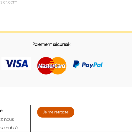
ssier.com
Paiement sécurisé :
de
Je me rétracte
ez nous
se oublié