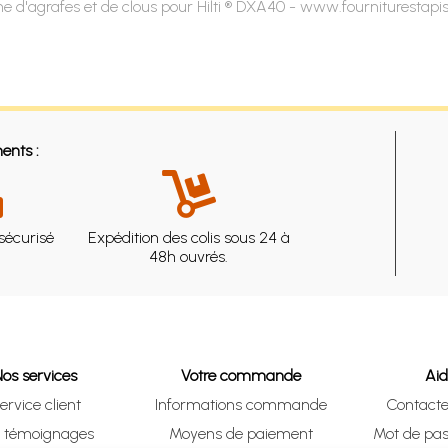
e d'agrafes et de clous pour Hilti ® DXA40 - www.fourniturestapi
ents :
sécurisé
Expédition des colis sous 24 à
48h ouvrés.
Nos services
Votre commande
Ai
ervice client
Informations commande
Contact
s témoignages
Moyens de paiement
Mot de pas