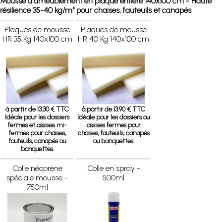
Mousse d'ameublement en plaque entière 140x100 cm - Haute
résilience 35-40 kg/m³ pour chaises, fauteuils et canapés
Plaques de mousse
Plaques de mousse
HR 35 Kg 140x100 cm
HR 40 Kg 140x100 cm
à partir de 13.30 € TTC
à partir de 13.90 € TTC
Idéale pour les dossiers
Idéale pour les dossiers ou
fermes et assises mi-
assises fermes pour
fermes pour chaises,
chaises, fauteuils, canapés
fauteuils, canapés ou
ou banquettes.
banquettes.
Colle néoprène
Colle en spray -
spéciale mousse -
500ml
750ml