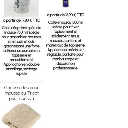
à partir de 16.90 € TTC
à partir de 17.80 € TTC
Colle en spray 500ml
idéale pour fixer
Colle néoprène spéciale
rapidement et
mousse 750 ml, idéale
solidement tissus,
pour assembler mousses,
mousses, cartons et
simili cuir et cuir,
matériaux de tapisserie.
garantissant une forte
Application précise et
adhérence durable en
réglable, parfaite pour
tapisserie et
rembourrage et
ameublement.
décoration
Application en double
professionnelle.
encollage, séchage
rapide.
Chaussettes pour
mousse ou Tricot
pour coussin